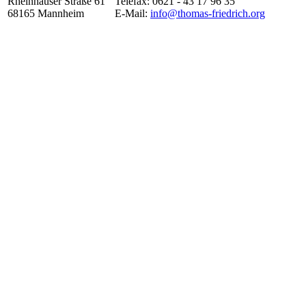
Rheinhäuser Straße 61
Telefax: 0621 - 43 17 96 35
68165 Mannheim
E-Mail:
info@thomas-friedrich.org